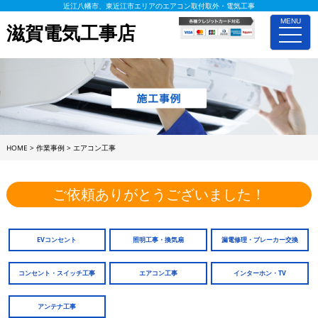
近江八幡市、東近江市エリアのエアコン取付取外・電気工事
MENU
滋賀電気工事店
toggle
naviga
HOME
>
作業事例
>
エアコン工事
ご依頼ありがとうございました！
EVコンセント
照明工事・換気扇
漏電修理・ブレーカー交換
コンセント・スイッチ工事
エアコン工事
インターホン・TV
アンテナ工事