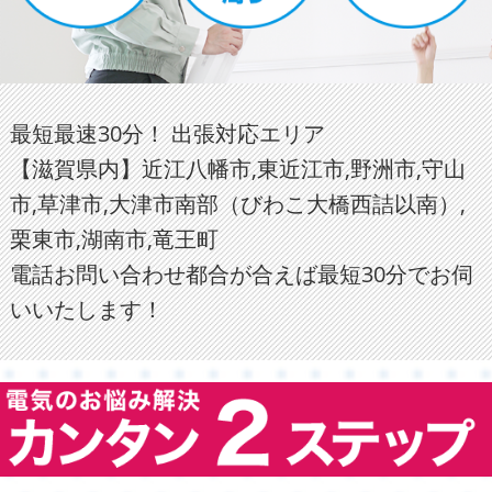
最短最速30分！ 出張対応エリア
【滋賀県内】近江八幡市,東近江市,野洲市,守山
市,草津市,大津市南部（びわこ大橋西詰以南）,
栗東市,湖南市,竜王町
電話お問い合わせ都合が合えば最短30分でお伺
いいたします！